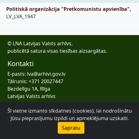
Politiskā organizācija "Pretkomunistu apvienība",
LV_LVA_1947
© LNA Latvijas Valsts arhīvs,
publicētā satura visas tiesības aizsargātas.
Kontakti
E-pasts: lva@arhivi.gov.lv
Tālrunis: +371 20027447
Bezdelīgu 1A, Rīga
Latvijas Valsts arhīvs
Šī vietne izmanto sīkdatnes (cookies), lai nodrošinātu
Jūsu pieprasījumu izpildi un apmeklējuma uzskaiti.
Sapratu