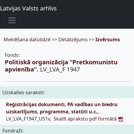
Latvijas Valsts arhīvs
Meklēšana datubāzē
>>
Detalizējums
>>
Izvērsums
Fonds:
Politiskā organizācija "Pretkomunistu
apvienība".
LV_LVA_F 1947
Uzskaites saraksti:
Reģistrācijas dokumenti, PA vadības un biedru
uzskaitījums, programma, statūti u.c.,
LV_LVA_F1947_US1v,
Skatīt aprakstu pdf formātā
Fondraži: