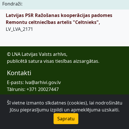
Fondraži:
Latvijas PSR Ražošanas kooperācijas padomes
Remontu celtniecības artelis "Celtnieks",
LV_LVA_2171
© LNA Latvijas Valsts arhīvs,
publicētā satura visas tiesības aizsargātas.
Kontakti
E-pasts: lva@arhivi.gov.lv
Tālrunis: +371 20027447
Bezdelīgu 1A, Rīga
Šī vietne izmanto sīkdatnes (cookies), lai nodrošinātu
Latvijas Valsts arhīvs
Jūsu pieprasījumu izpildi un apmeklējuma uzskaiti.
Sapratu