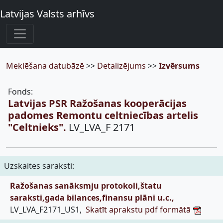
Latvijas Valsts arhīvs
Meklēšana datubāzē
>>
Detalizējums
>>
Izvērsums
Fonds:
Latvijas PSR Ražošanas kooperācijas
padomes Remontu celtniecības artelis
"Celtnieks".
LV_LVA_F 2171
Uzskaites saraksti:
Ražošanas sanāksmju protokoli,štatu
saraksti,gada bilances,finansu plāni u.c.,
LV_LVA_F2171_US1,
Skatīt aprakstu pdf formātā