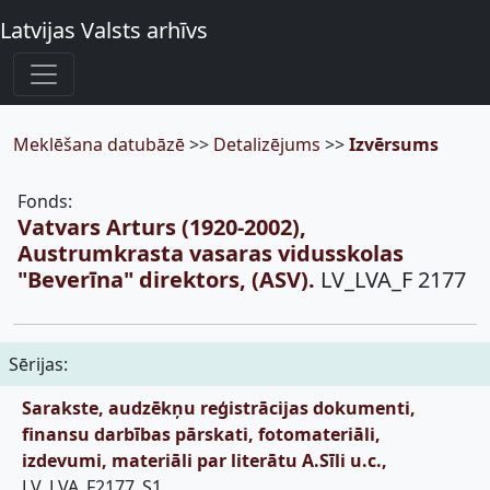
Latvijas Valsts arhīvs
Meklēšana datubāzē
>>
Detalizējums
>>
Izvērsums
Fonds:
Vatvars Arturs (1920-2002),
Austrumkrasta vasaras vidusskolas
"Beverīna" direktors, (ASV).
LV_LVA_F 2177
Sērijas:
Sarakste, audzēkņu reģistrācijas dokumenti,
finansu darbības pārskati, fotomateriāli,
izdevumi, materiāli par literātu A.Sīli u.c.,
LV_LVA_F2177_S1