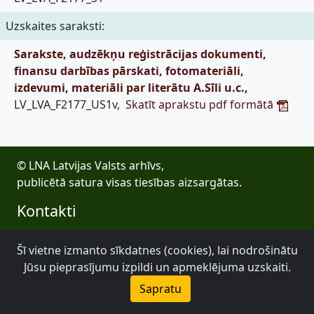
Uzskaites saraksti:
Sarakste, audzēkņu reģistrācijas dokumenti,
finansu darbības pārskati, fotomateriāli,
izdevumi, materiāli par literātu A.Sīli u.c.,
LV_LVA_F2177_US1v,
Skatīt aprakstu pdf formātā
© LNA Latvijas Valsts arhīvs,
publicētā satura visas tiesības aizsargātas.
Kontakti
E-pasts: lva@arhivi.gov.lv
Šī vietne izmanto sīkdatnes (cookies), lai nodrošinātu
Tālrunis: +371 20027447
Jūsu pieprasījumu izpildi un apmeklējuma uzskaiti.
Bezdelīgu 1A, Rīga
Latvijas Valsts arhīvs
Sapratu