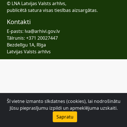
© LNA Latvijas Valsts arhīvs,
publicētā satura visas tiesības aizsargātas.
Kontakti
E-pasts: lva@arhivi.gov.lv
Tālrunis: +371 20027447
Bezdelīgu 1A, Rīga
Latvijas Valsts arhīvs
Šī vietne izmanto sīkdatnes (cookies), lai nodrošinātu
Jūsu pieprasījumu izpildi un apmeklējuma uzskaiti.
Sapratu