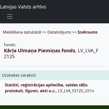
Latvijas Valsts arhīvs
Meklēšana datubāzē
>>
Detalizējums
>>
Izvērsums
Fonds:
Kārļa Ulmaņa Piemiņas fonds.
LV_LVA_F
2125
Uzskaites saraksti:
Statūti, reģistrācijas apliecība, valdes sēžu
protokoli, līgumi, akti u.c.,
LV_LVA_F2125_US1v