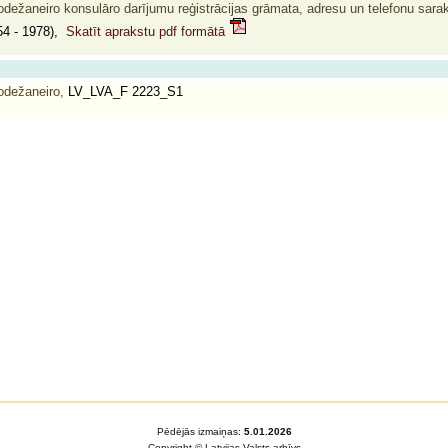
odežaneiro konsulāro darījumu reģistrācijas grāmata, adresu un telefonu saraks
4 - 1978),
Skatīt aprakstu pdf formātā
odežaneiro,
LV_LVA_F 2223_S1
Pēdējās izmaiņas:
5.01.2026
Copyright © Latvijas Valsts arhīvs