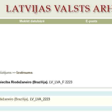
Meklēt datubāzē
E-pasts
Izvērsums
lizējums
>>
niecība Riodežaneiro (Brazīlija).
LV_LVA_F 2223
ežaneiro (Brazīlija),
LV_LVA_2223