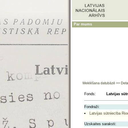
Par mums
Meklēšana datubāzē
>>
Deta
Fonds:
Latvijas sūt
Fondraži:
Latvijas sūtniecība Riod
Uzskaites saraksti: