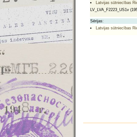
Latvijas sūtniecības Ri
LV_LVA_F2223_US1v (195
Sērijas:
Latvijas sūtniecības Ri