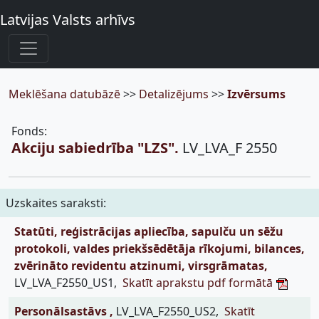
Latvijas Valsts arhīvs
Meklēšana datubāzē
>>
Detalizējums
>>
Izvērsums
Fonds:
Akciju sabiedrība "LZS".
LV_LVA_F 2550
Uzskaites saraksti:
Statūti, reģistrācijas apliecība, sapulču un sēžu
protokoli, valdes priekšsēdētāja rīkojumi, bilances,
zvērināto revidentu atzinumi, virsgrāmatas,
LV_LVA_F2550_US1,
Skatīt aprakstu pdf formātā
Personālsastāvs ,
LV_LVA_F2550_US2,
Skatīt