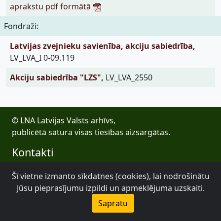
aprakstu pdf formātā
Fondraži:
Latvijas zvejnieku savienība, akciju sabiedrība,
LV_LVA_I 0-09.119
Akciju sabiedrība "LZS",
LV_LVA_2550
© LNA Latvijas Valsts arhīvs,
publicētā satura visas tiesības aizsargātas.
Kontakti
E-pasts: lva@arhivi.gov.lv
Šī vietne izmanto sīkdatnes (cookies), lai nodrošinātu
Tālrunis: +371 20027447
Jūsu pieprasījumu izpildi un apmeklējuma uzskaiti.
Bezdelīgu 1A, Rīga
Sapratu
Latvijas Valsts arhīvs