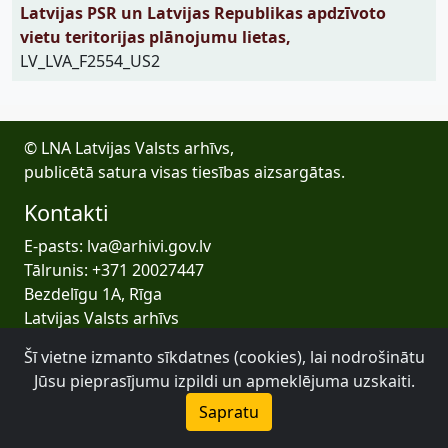
Latvijas PSR un Latvijas Republikas apdzīvoto
vietu teritorijas plānojumu lietas,
LV_LVA_F2554_US2
© LNA Latvijas Valsts arhīvs,
publicētā satura visas tiesības aizsargātas.
Kontakti
E-pasts: lva@arhivi.gov.lv
Tālrunis: +371 20027447
Bezdelīgu 1A, Rīga
Latvijas Valsts arhīvs
Šī vietne izmanto sīkdatnes (cookies), lai nodrošinātu
Jūsu pieprasījumu izpildi un apmeklējuma uzskaiti.
Sapratu