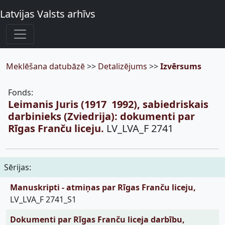
Latvijas Valsts arhīvs
Meklēšana datubāzē
>>
Detalizējums
>>
Izvērsums
Fonds:
Leimanis Juris (1917  1992), sabiedriskais
darbinieks (Zviedrija): dokumenti par
Rīgas Franču liceju.
LV_LVA_F 2741
Sērijas:
Manuskripti - atmiņas par Rīgas Franču liceju,
LV_LVA_F 2741_S1
Dokumenti par Rīgas Franču liceja darbību,