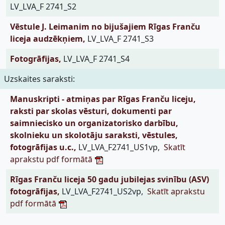
LV_LVA_F 2741_S2
Vēstule J. Leimanim no bijušajiem Rīgas Franču
liceja audzēkņiem,
LV_LVA_F 2741_S3
Fotogrāfijas,
LV_LVA_F 2741_S4
Uzskaites saraksti:
Manuskripti - atmiņas par Rīgas Franču liceju,
raksti par skolas vēsturi, dokumenti par
saimniecisko un organizatorisko darbību,
skolnieku un skolotāju saraksti, vēstules,
fotogrāfijas u.c.,
LV_LVA_F2741_US1vp,
Skatīt
aprakstu pdf formātā
Rīgas Franču liceja 50 gadu jubilejas svinību (ASV)
fotogrāfijas,
LV_LVA_F2741_US2vp,
Skatīt aprakstu
pdf formātā