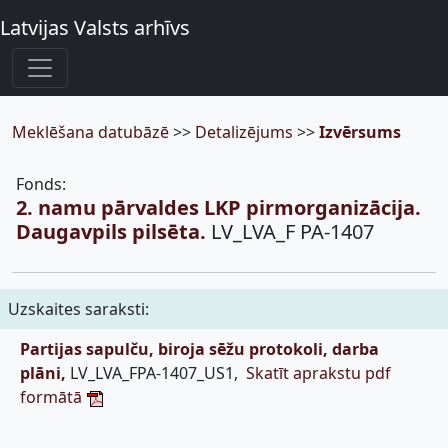
Latvijas Valsts arhīvs
Meklēšana datubāzē
>>
Detalizējums
>>
Izvērsums
Fonds:
2. namu pārvaldes LKP pirmorganizācija.
Daugavpils pilsēta.
LV_LVA_F PA-1407
Uzskaites saraksti:
Partijas sapulču, biroja sēžu protokoli, darba
plāni,
LV_LVA_FPA-1407_US1,
Skatīt aprakstu pdf
formātā