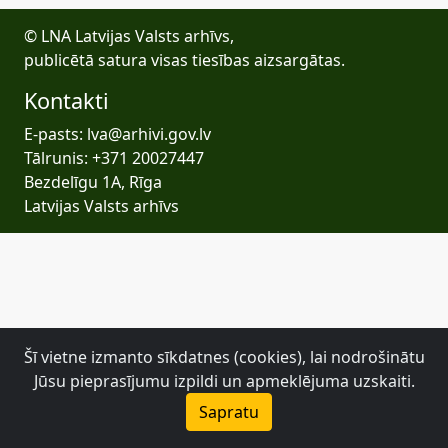
© LNA Latvijas Valsts arhīvs,
publicētā satura visas tiesības aizsargātas.
Kontakti
E-pasts: lva@arhivi.gov.lv
Tālrunis: +371 20027447
Bezdelīgu 1A, Rīga
Latvijas Valsts arhīvs
Šī vietne izmanto sīkdatnes (cookies), lai nodrošinātu
Jūsu pieprasījumu izpildi un apmeklējuma uzskaiti.
Sapratu