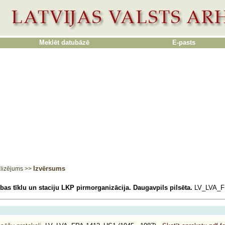
Meklēt datubāzē
E-pasts
Izvērsums
lizējums
>>
bas tīklu un staciju LKP pirmorganizācija. Daugavpils pilsēta.
LV_LVA_F