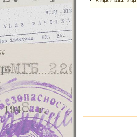
Partijas sapulču, biroja