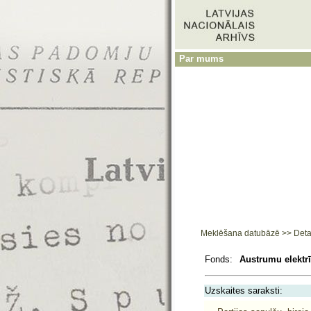
Par mums
Meklēšana datubāzē
>>
Deta
Fonds:
Austrumu elektrī
Uzskaites saraksti: