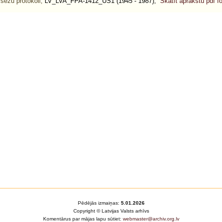
 sēžu protokoli,
LV_LVA_FPA-1412_US1 (1945 - 1987),
Skatīt aprakstu pdf 
Pēdējās izmaiņas:
5.01.2026
Copyright © Latvijas Valsts arhīvs
Komentārus par mājas lapu sūtiet:
webmaster@archiv.org.lv