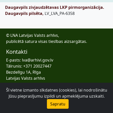
Daugavpils zivjaudzētavas LKP pirmorganizācija.
Daugavpils pilsēta,
LV_LVA_PA-6358
© LNA Latvijas Valsts arhīvs,
publicētā satura visas tiesības aizsargātas.
Kontakti
E-pasts: lva@arhivi.gov.lv
Tālrunis: +371 20027447
Bezdelīgu 1A, Rīga
Latvijas Valsts arhīvs
Šī vietne izmanto sīkdatnes (cookies), lai nodrošinātu
Jūsu pieprasījumu izpildi un apmeklējuma uzskaiti.
Sapratu