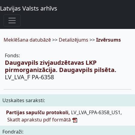
Latvijas Valsts arhīvs
Meklēšana datubāzē
>>
Detalizējums
>>
Izvērsums
Fonds:
Daugavpils zivjaudzētavas LKP
pirmorganizācija. Daugavpils pilsēta.
LV_LVA_F PA-6358
Uzskaites saraksti:
Partijas sapulču protokoli,
LV_LVA_FPA-6358_US1,
Skatīt aprakstu pdf formātā
Fondraži: