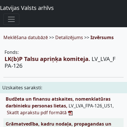
Latvijas Valsts arhīvs
Meklēšana datubāzē
>>
Detalizējums
>>
Izvērsums
Fonds:
LK(b)P Talsu apriņķa komiteja.
LV_LVA_F
PA-126
Uzskaites saraksti:
Budžeta un finansu atskaites, nomenklatūras
darbinieku personas lietas,
LV_LVA_FPA-126_US1,
Skatīt aprakstu pdf formātā
Grāmatvedība, kadru nodaļa, propagandas un