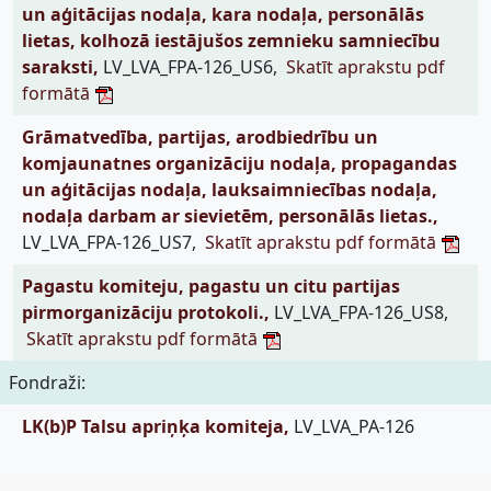
un aģitācijas nodaļa, kara nodaļa, personālās
lietas, kolhozā iestājušos zemnieku samniecību
saraksti,
LV_LVA_FPA-126_US6,
Skatīt aprakstu pdf
formātā
Grāmatvedība, partijas, arodbiedrību un
komjaunatnes organizāciju nodaļa, propagandas
un aģitācijas nodaļa, lauksaimniecības nodaļa,
nodaļa darbam ar sievietēm, personālās lietas.,
LV_LVA_FPA-126_US7,
Skatīt aprakstu pdf formātā
Pagastu komiteju, pagastu un citu partijas
pirmorganizāciju protokoli.,
LV_LVA_FPA-126_US8,
Skatīt aprakstu pdf formātā
Fondraži:
LK(b)P Talsu apriņķa komiteja,
LV_LVA_PA-126