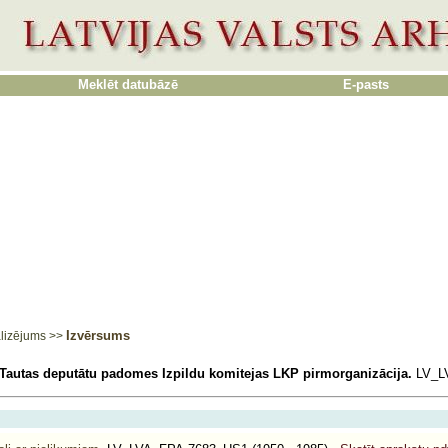
Meklēt datubāzē
E-pasts
Izvērsums
lizējums
>>
Tautas deputātu padomes Izpildu komitejas LKP pirmorganizācija.
LV_L