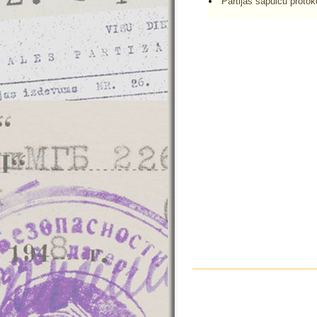
Partijas sapulču protok