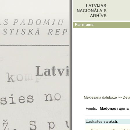
Par mums
Meklēšana datubāzē
>>
Deta
Fonds:
Madonas rajona 
Uzskaites saraksti: