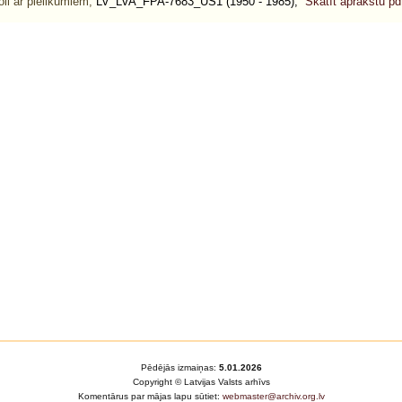
oli ar pielikumiem,
LV_LVA_FPA-7683_US1 (1950 - 1985),
Skatīt aprakstu p
Pēdējās izmaiņas:
5.01.2026
Copyright © Latvijas Valsts arhīvs
Komentārus par mājas lapu sūtiet:
webmaster@archiv.org.lv