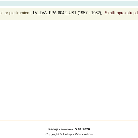
oli ar pielikumiem,
LV_LVA_FPA-8042_US1 (1957 - 1982),
Skatīt aprakstu p
Pēdējās izmaiņas:
5.01.2026
Copyright © Latvijas Valsts arhīvs