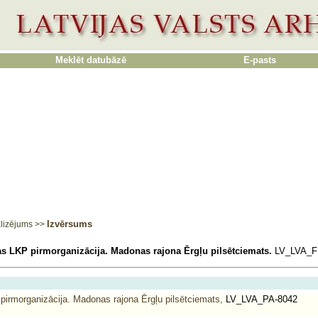
Meklēt datubāzē
E-pasts
Izvērsums
lizējums
>>
as LKP pirmorganizācija. Madonas rajona Ērgļu pilsētciemats.
LV_LVA_F
pirmorganizācija. Madonas rajona Ērgļu pilsētciemats,
LV_LVA_PA-8042