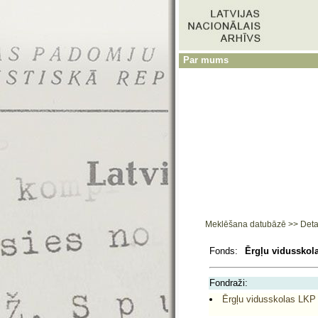
Par mums
Meklēšana datubāzē
>>
Deta
Fonds:
Ērgļu vidusskol
Fondraži:
Ērgļu vidusskolas LKP 