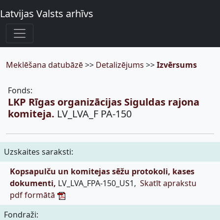
Latvijas Valsts arhīvs
Meklēšana datubāzē
>>
Detalizējums
>>
Izvērsums
Fonds:
LKP Rīgas organizācijas Siguldas rajona
komiteja.
LV_LVA_F PA-150
Uzskaites saraksti:
Kopsapulču un komitejas sēžu protokoli, kases
dokumenti,
LV_LVA_FPA-150_US1,
Skatīt aprakstu
pdf formātā
Fondraži: