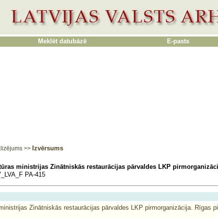
Meklēt datubāzē
E-pasts
Izvērsums
lizējums
>>
tūras ministrijas Zinātniskās restaurācijas pārvaldes LKP pirmorganizāci
_LVA_F PA-415
inistrijas Zinātniskās restaurācijas pārvaldes LKP pirmorganizācija. Rīgas p