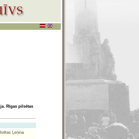
ja. Rīgas pilsētas
ilsētas Ļeņina