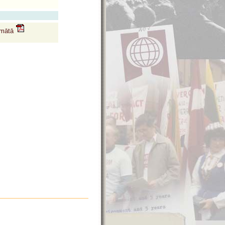
ormātā