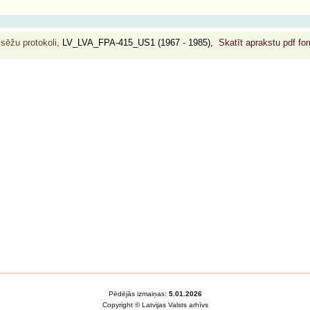
 sēžu protokoli,
LV_LVA_FPA-415_US1 (1967 - 1985),
Skatīt aprakstu pdf f
Pēdējās izmaiņas:
5.01.2026
Copyright © Latvijas Valsts arhīvs