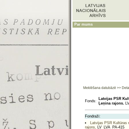
Par mums
Meklēšana datubāzē
>>
Deta
Latvijas PSR Kul
Fonds:
Ļeņina rajons.
LV
Fondraži:
Latvijas PSR Kultūras m
rajons,
LV_LVA_PA-415