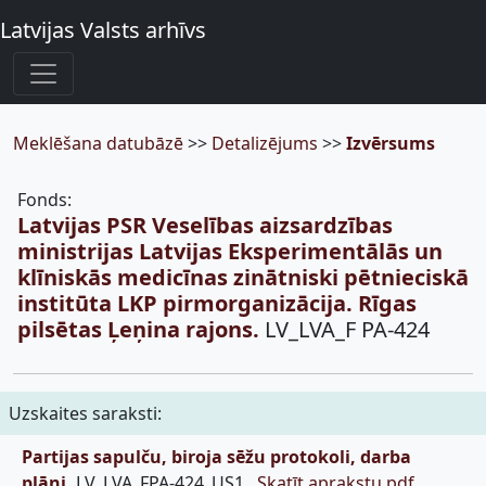
Latvijas Valsts arhīvs
Meklēšana datubāzē
>>
Detalizējums
>>
Izvērsums
Fonds:
Latvijas PSR Veselības aizsardzības
ministrijas Latvijas Eksperimentālās un
klīniskās medicīnas zinātniski pētnieciskā
institūta LKP pirmorganizācija. Rīgas
pilsētas Ļeņina rajons.
LV_LVA_F PA-424
Uzskaites saraksti:
Partijas sapulču, biroja sēžu protokoli, darba
plāni,
LV_LVA_FPA-424_US1,
Skatīt aprakstu pdf