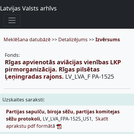
Latvijas Valsts arhīvs
Meklēšana datubāzē
>>
Detalizējums
>>
Izvērsums
Fonds:
Rīgas apvienotās aviācijas vienības LKP
pirmorganizācija. Rīgas pilsētas
Ļeņingradas rajons.
LV_LVA_F PA-1525
Uzskaites saraksti:
Partijas sapulču, biroja sēžu, partijas komitejas
sēžu protokoli,
LV_LVA_FPA-1525_US1,
Skatīt
aprakstu pdf formātā