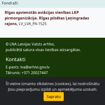
Fondraži:
Rīgas apvienotās aviācijas vienības LKP
pirmorganizācija. Rīgas pilsētas Ļeņingradas
rajons,
LV_LVA_PA-1525
© LNA Latvijas Valsts arhīvs,
publicētā satura visas tiesības aizsargātas.
Kontakti
E-pasts: lva@arhivi.gov.lv
Tālrunis: +371 20027447
Bezdelīgu 1A, Rīga
Šī vietne izmanto sīkdatnes (cookies), lai nodrošinātu
Latvijas Valsts arhīvs
Jūsu pieprasījumu izpildi un apmeklējuma uzskaiti.
Sapratu