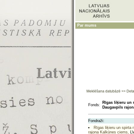
Par mums
Meklēšana datubāzē
>>
Deta
Rīgas liķieru un
Fonds:
Daugavpils rajon
Fondraži:
Rīgas liķieru un spirt
rajona Kalkūnes ciems,
LV