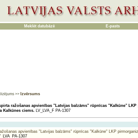
Meklēt datubāzē
E-pasts
Izvērsums
lizējums
>>
 spirta ražošanas apvienības "Latvijas balzāms" rūpnīcas "Kalkūne" LKP 
a Kalkūnes ciems.
LV_LVA_F PA-1307
a ražošanas apvienības "Latvijas balzāms" rūpnīcas "Kalkūne" LKP pirmorganiz
_LVA_PA-1307