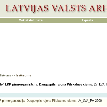
Meklēt datubāzē
E-pasts
Izvērsums
lizējums
>>
e" LKP pirmorganizācija. Daugavpils rajona Pilskalnes ciems.
LV_LVA_F
pirmorganizācija. Daugavpils rajona Pilskalnes ciems,
LV_LVA_PA-2200