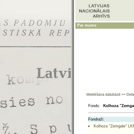
Par mums
Meklēšana datubāzē
>>
Deta
Fonds:
Kolhoza "Zemgal
Fondraži:
Kolhoza "Zemgale" LKP 