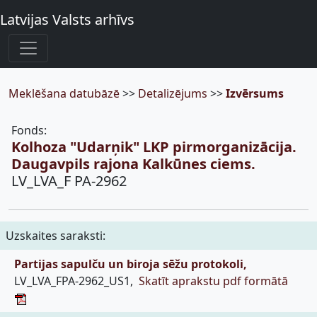
Latvijas Valsts arhīvs
Meklēšana datubāzē
>>
Detalizējums
>>
Izvērsums
Fonds:
Kolhoza "Udarņik" LKP pirmorganizācija.
Daugavpils rajona Kalkūnes ciems.
LV_LVA_F PA-2962
Uzskaites saraksti:
Partijas sapulču un biroja sēžu protokoli,
LV_LVA_FPA-2962_US1,
Skatīt aprakstu pdf formātā