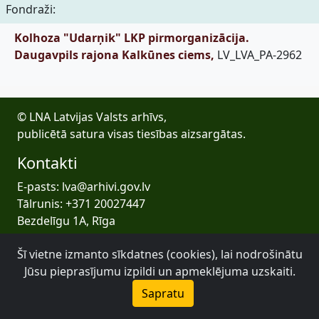
Fondraži:
Kolhoza "Udarņik" LKP pirmorganizācija.
Daugavpils rajona Kalkūnes ciems,
LV_LVA_PA-2962
© LNA Latvijas Valsts arhīvs,
publicētā satura visas tiesības aizsargātas.
Kontakti
E-pasts: lva@arhivi.gov.lv
Tālrunis: +371 20027447
Bezdelīgu 1A, Rīga
Latvijas Valsts arhīvs
Šī vietne izmanto sīkdatnes (cookies), lai nodrošinātu
Jūsu pieprasījumu izpildi un apmeklējuma uzskaiti.
Sapratu