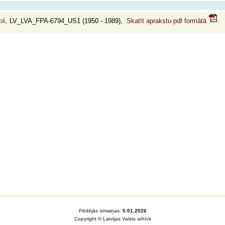
li,
LV_LVA_FPA-6794_US1 (1950 - 1989),
Skatīt aprakstu pdf formātā
Pēdējās izmaiņas:
5.01.2026
Copyright © Latvijas Valsts arhīvs