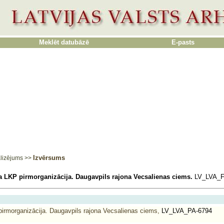
Meklēt datubāzē
E-pasts
Izvērsums
lizējums
>>
 LKP pirmorganizācija. Daugavpils rajona Vecsalienas ciems.
LV_LVA_F
rmorganizācija. Daugavpils rajona Vecsalienas ciems,
LV_LVA_PA-6794