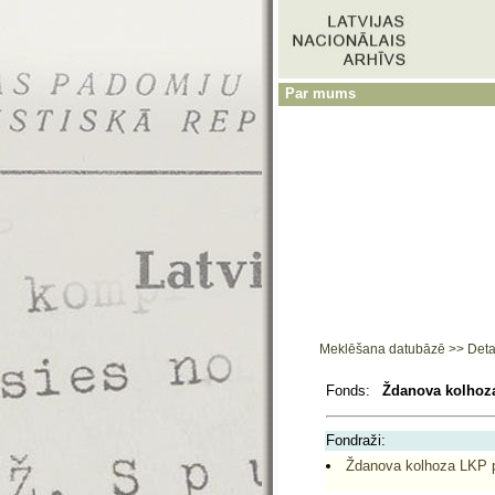
Par mums
Meklēšana datubāzē
>>
Deta
Fonds:
Ždanova kolhoza
Fondraži:
Ždanova kolhoza LKP pi