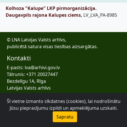
Kolhoza "Kalupe" LKP pirmorganizācija.
Daugavpils rajona Kalupes ciems,
LV_LVA_PA-8985
© LNA Latvijas Valsts arhīvs,
publicētā satura visas tiesības aizsargātas.
Kontakti
E-pasts: lva@arhivi.gov.lv
Tālrunis: +371 20027447
Bezdelīgu 1A, Rīga
Latvijas Valsts arhīvs
Šī vietne izmanto sīkdatnes (cookies), lai nodrošinātu
Jūsu pieprasījumu izpildi un apmeklējuma uzskaiti.
Sapratu