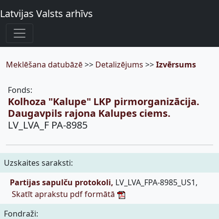
Latvijas Valsts arhīvs
Meklēšana datubāzē
>>
Detalizējums
>>
Izvērsums
Fonds:
Kolhoza "Kalupe" LKP pirmorganizācija.
Daugavpils rajona Kalupes ciems.
LV_LVA_F PA-8985
Uzskaites saraksti:
Partijas sapulču protokoli,
LV_LVA_FPA-8985_US1,
Skatīt aprakstu pdf formātā
Fondraži: