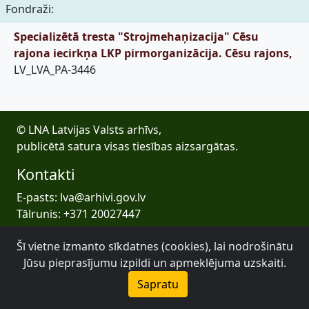
Fondraži:
Specializētā tresta "Strojmehaņizacija" Cēsu
rajona iecirkņa LKP pirmorganizācija. Cēsu rajons,
LV_LVA_PA-3446
© LNA Latvijas Valsts arhīvs,
publicētā satura visas tiesības aizsargātas.
Kontakti
E-pasts: lva@arhivi.gov.lv
Tālrunis: +371 20027447
Bezdelīgu 1A, Rīga
Šī vietne izmanto sīkdatnes (cookies), lai nodrošinātu
Latvijas Valsts arhīvs
Jūsu pieprasījumu izpildi un apmeklējuma uzskaiti.
Sapratu