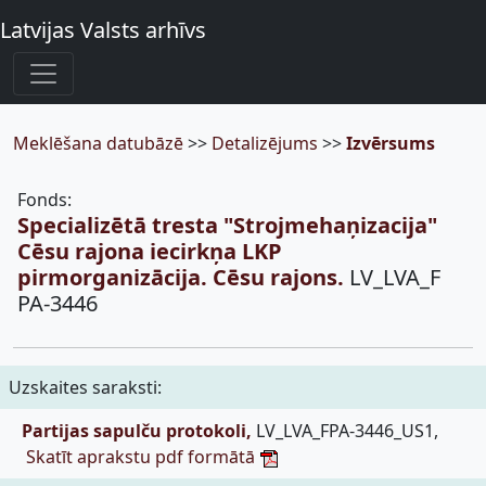
Latvijas Valsts arhīvs
Meklēšana datubāzē
>>
Detalizējums
>>
Izvērsums
Fonds:
Specializētā tresta "Strojmehaņizacija"
Cēsu rajona iecirkņa LKP
pirmorganizācija. Cēsu rajons.
LV_LVA_F
PA-3446
Uzskaites saraksti:
Partijas sapulču protokoli,
LV_LVA_FPA-3446_US1,
Skatīt aprakstu pdf formātā