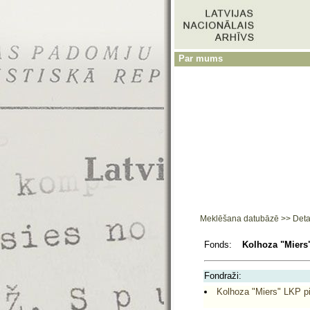
Par mums
Meklēšana datubāzē
>>
Deta
Fonds:
Kolhoza "Miers"
Fondraži:
Kolhoza "Miers" LKP pi