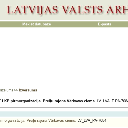
Meklēt datubāzē
E-pasts
Izvērsums
lizējums
>>
 LKP pirmorganizācija. Preiļu rajona Vārkavas ciems.
LV_LVA_F PA-708
rmorganizācija. Preiļu rajona Vārkavas ciems,
LV_LVA_PA-7084