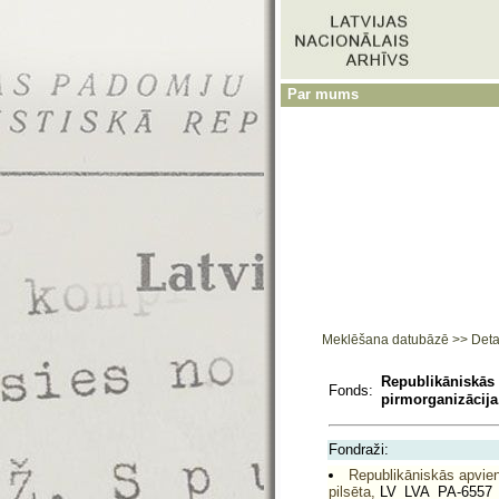
Par mums
Meklēšana datubāzē
>>
Deta
Republikāniskās 
Fonds:
pirmorganizācija.
Fondraži:
Republikāniskās apvien
pilsēta,
LV_LVA_PA-6557