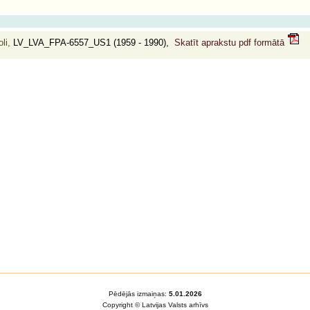
li,
LV_LVA_FPA-6557_US1 (1959 - 1990),
Skatīt aprakstu pdf formātā
Pēdējās izmaiņas:
5.01.2026
Copyright © Latvijas Valsts arhīvs