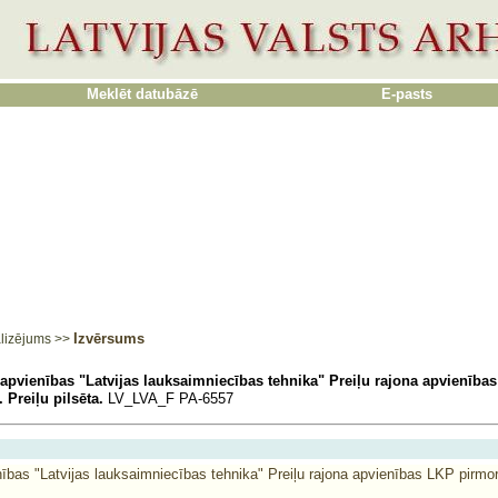
Meklēt datubāzē
E-pasts
Izvērsums
lizējums
>>
apvienības "Latvijas lauksaimniecības tehnika" Preiļu rajona apvienība
 Preiļu pilsēta.
LV_LVA_F PA-6557
ības "Latvijas lauksaimniecības tehnika" Preiļu rajona apvienības LKP pirmorg