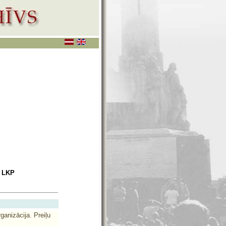
s LKP
anizācija. Preiļu