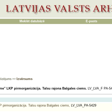
Meklēt datubāzē
E-pasts
Izvērsums
lizējums
>>
e" LKP pirmorganizācija. Talsu rajona Balgales ciems.
LV_LVA_F PA-5
pirmorganizācija. Talsu rajona Balgales ciems,
LV_LVA_PA-5429