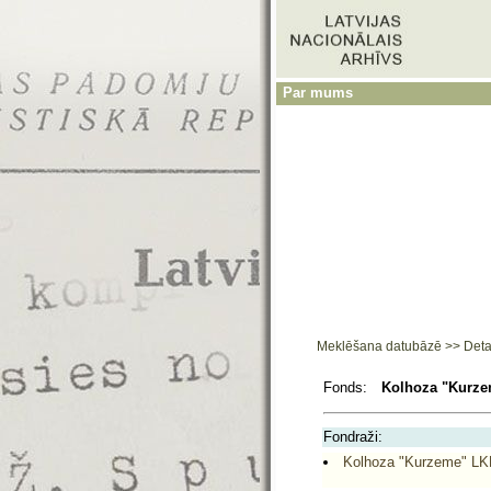
Par mums
Meklēšana datubāzē
>>
Deta
Fonds:
Kolhoza "Kurzem
Fondraži:
Kolhoza "Kurzeme" LKP 