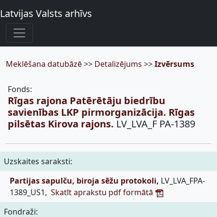
Latvijas Valsts arhīvs
Meklēšana datubāzē
>>
Detalizējums
>>
Izvērsums
Fonds:
Rīgas rajona Patērētāju biedrību
savienības LKP pirmorganizācija. Rīgas
pilsētas Kirova rajons.
LV_LVA_F PA-1389
Uzskaites saraksti:
Partijas sapulču, biroja sēžu protokoli,
LV_LVA_FPA-
1389_US1,
Skatīt aprakstu pdf formātā
Fondraži: