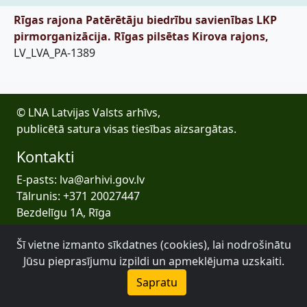
Rīgas rajona Patērētāju biedrību savienības LKP
pirmorganizācija. Rīgas pilsētas Kirova rajons,
LV_LVA_PA-1389
© LNA Latvijas Valsts arhīvs,
publicētā satura visas tiesības aizsargātas.
Kontakti
E-pasts: lva@arhivi.gov.lv
Tālrunis: +371 20027447
Bezdelīgu 1A, Rīga
Latvijas Valsts arhīvs
Šī vietne izmanto sīkdatnes (cookies), lai nodrošinātu
Jūsu pieprasījumu izpildi un apmeklējuma uzskaiti.
Sapratu