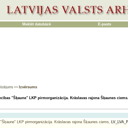
Meklēt datubāzē
E-pasts
Izvērsums
lizējums
>>
cības "Šķaune" LKP pirmorganizācija. Krāslavas rajona Šķaunes ciems
"Šķaune" LKP pirmorganizācija. Krāslavas rajona Šķaunes ciems,
LV_LVA_P