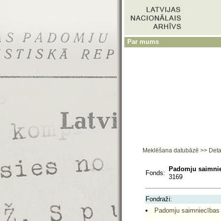
Par mums
Meklēšana datubāzē
>>
Deta
Padomju saimnie
Fonds:
3169
Fondraži:
Padomju saimniecības 