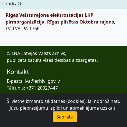
Fondraži:
Rīgas Valsts rajona elektrostacijas LKP
pirmorganizācija. Rīgas pilsētas Oktobra rajons,
LV_LVA_PA-1766
© LNA Latvijas Valsts arhīvs,
publicētā satura visas tiesības aizsargātas.
Kontakti
E-pasts: lva@arhivi.gov.lv
Tālrunis: +371 20027447
Bezdelīgu 1A, Rīga
Šī vietne izmanto sīkdatnes (cookies), lai nodrošinātu
Latvijas Valsts arhīvs
Jūsu pieprasījumu izpildi un apmeklējuma uzskaiti.
Sapratu