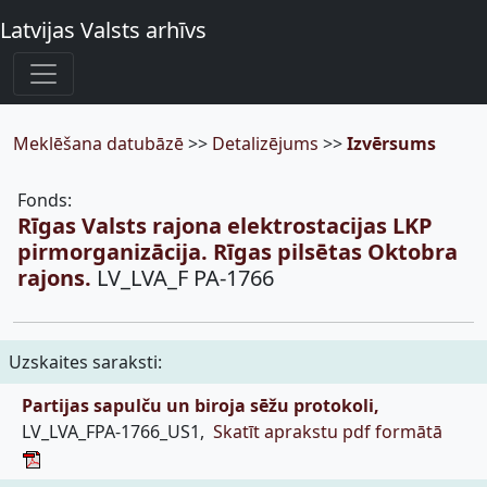
Latvijas Valsts arhīvs
Meklēšana datubāzē
>>
Detalizējums
>>
Izvērsums
Fonds:
Rīgas Valsts rajona elektrostacijas LKP
pirmorganizācija. Rīgas pilsētas Oktobra
rajons.
LV_LVA_F PA-1766
Uzskaites saraksti:
Partijas sapulču un biroja sēžu protokoli,
LV_LVA_FPA-1766_US1,
Skatīt aprakstu pdf formātā