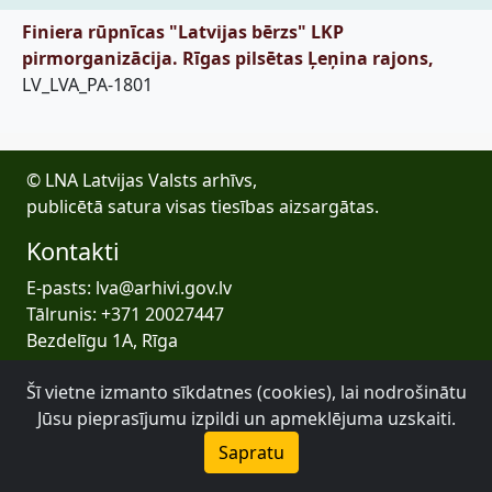
Finiera rūpnīcas "Latvijas bērzs" LKP
pirmorganizācija. Rīgas pilsētas Ļeņina rajons,
LV_LVA_PA-1801
© LNA Latvijas Valsts arhīvs,
publicētā satura visas tiesības aizsargātas.
Kontakti
E-pasts: lva@arhivi.gov.lv
Tālrunis: +371 20027447
Bezdelīgu 1A, Rīga
Latvijas Valsts arhīvs
Šī vietne izmanto sīkdatnes (cookies), lai nodrošinātu
Jūsu pieprasījumu izpildi un apmeklējuma uzskaiti.
Sapratu