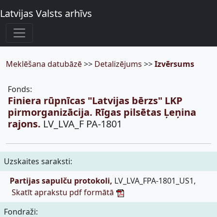
Latvijas Valsts arhīvs
Meklēšana datubāzē
>>
Detalizējums
>>
Izvērsums
Fonds:
Finiera rūpnīcas "Latvijas bērzs" LKP
pirmorganizācija. Rīgas pilsētas Ļeņina
rajons.
LV_LVA_F PA-1801
Uzskaites saraksti:
Partijas sapulču protokoli,
LV_LVA_FPA-1801_US1,
Skatīt aprakstu pdf formātā
Fondraži: