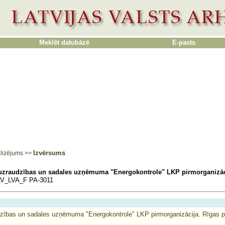
Meklēt datubāzē
E-pasts
Izvērsums
lizējums
>>
 uzraudzības un sadales uzņēmuma "Energokontrole" LKP pirmorganizāci
V_LVA_F PA-3011
dzības un sadales uzņēmuma "Energokontrole" LKP pirmorganizācija. Rīgas p