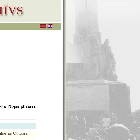
ja. Rīgas pilsētas
ilsētas Oktobra