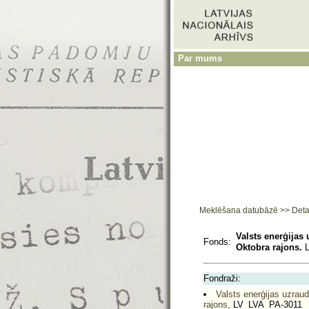
Par mums
Meklēšana datubāzē
>>
Deta
Valsts enerģijas
Fonds:
Oktobra rajons.
L
Fondraži:
Valsts enerģijas uzrau
rajons,
LV_LVA_PA-3011