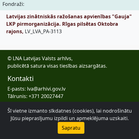
Fondraži:
Latvijas zinātniskās ražošanas apvienības "Gauja"
LKP pirmorganizācija. Rīgas pilsētas Oktobra
rajons,
LV_LVA_PA-3113
© LNA Latvijas Valsts arhīvs,
publicētā satura visas tiesības aizsargātas.
Kontakti
E-pasts: lva@arhivi.gov.lv
Tālrunis: +371 20027447
Bezdelīgu 1A, Rīga
Šī vietne izmanto sīkdatnes (cookies), lai nodrošinātu
Latvijas Valsts arhīvs
Jūsu pieprasījumu izpildi un apmeklējuma uzskaiti.
Sapratu