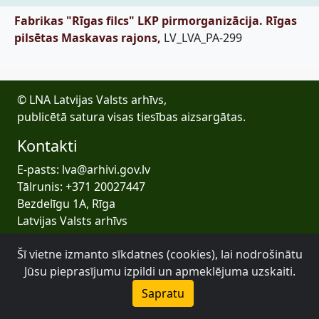
Fabrikas "Rīgas filcs" LKP pirmorganizācija. Rīgas
pilsētas Maskavas rajons,
LV_LVA_PA-299
© LNA Latvijas Valsts arhīvs,
publicētā satura visas tiesības aizsargātas.
Kontakti
E-pasts: lva@arhivi.gov.lv
Tālrunis: +371 20027447
Bezdelīgu 1A, Rīga
Latvijas Valsts arhīvs
Šī vietne izmanto sīkdatnes (cookies), lai nodrošinātu
Jūsu pieprasījumu izpildi un apmeklējuma uzskaiti.
Sapratu