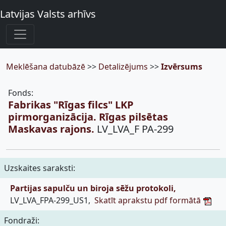
Latvijas Valsts arhīvs
Meklēšana datubāzē
>>
Detalizējums
>>
Izvērsums
Fonds:
Fabrikas "Rīgas filcs" LKP
pirmorganizācija. Rīgas pilsētas
Maskavas rajons.
LV_LVA_F PA-299
Uzskaites saraksti:
Partijas sapulču un biroja sēžu protokoli,
LV_LVA_FPA-299_US1,
Skatīt aprakstu pdf formātā
Fondraži: