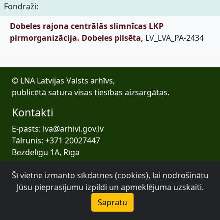
Fondraži:
Dobeles rajona centrālās slimnīcas LKP
pirmorganizācija. Dobeles pilsēta,
LV_LVA_PA-2434
© LNA Latvijas Valsts arhīvs,
publicētā satura visas tiesības aizsargātas.
Kontakti
E-pasts: lva@arhivi.gov.lv
Tālrunis: +371 20027447
Bezdelīgu 1A, Rīga
Latvijas Valsts arhīvs
Šī vietne izmanto sīkdatnes (cookies), lai nodrošinātu
Jūsu pieprasījumu izpildi un apmeklējuma uzskaiti.
Sapratu