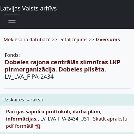
Latvijas Valsts arhīvs
Meklēšana datubāzē
>>
Detalizējums
>>
Izvērsums
Fonds:
Dobeles rajona centrālās slimnīcas LKP
pirmorganizācija. Dobeles pilsēta.
LV_LVA_F PA-2434
Uzskaites saraksti:
Partijas sapulču prottokoli, darba plāni,
informācijas.,
LV_LVA_FPA-2434_US1,
Skatīt aprakstu
pdf formātā