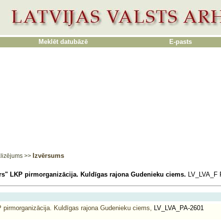
Meklēt datubāzē
E-pasts
Izvērsums
lizējums
>>
rs" LKP pirmorganizācija. Kuldīgas rajona Gudenieku ciems.
LV_LVA_F 
 pirmorganizācija. Kuldīgas rajona Gudenieku ciems,
LV_LVA_PA-2601