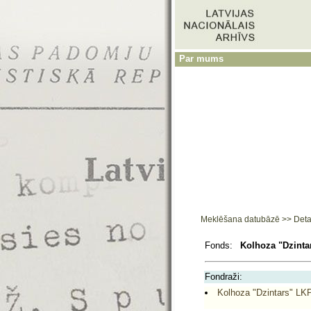
Par mums
Meklēšana datubāzē
>>
Deta
Fonds:
Kolhoza "Dzinta
Fondraži:
Kolhoza "Dzintars" LKP