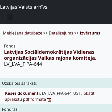
Latvijas Valsts arhīvs
Meklēšana datubāzē
>>
Detalizējums
>>
Izvērsums
Fonds:
Latvijas Sociāldemokrātijas Vidienas
organizācijas Valkas rajona komiteja.
LV_LVA_F PA-644
Uzskaites saraksti:
Kases dokumenti,
LV_LVA_FPA-644_US1,
Skatīt
aprakstu pdf formātā
Fondraži: