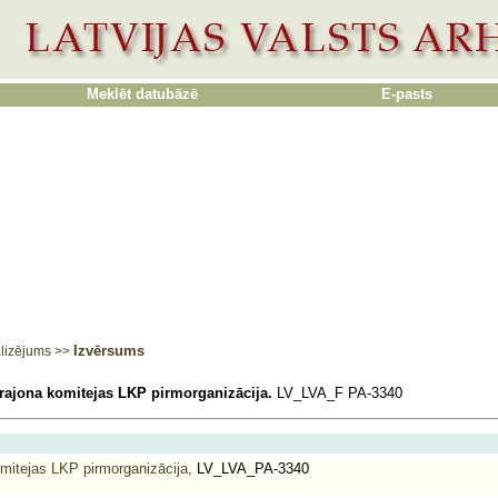
Meklēt datubāzē
E-pasts
Izvērsums
lizējums
>>
ajona komitejas LKP pirmorganizācija.
LV_LVA_F PA-3340
mitejas LKP pirmorganizācija,
LV_LVA_PA-3340