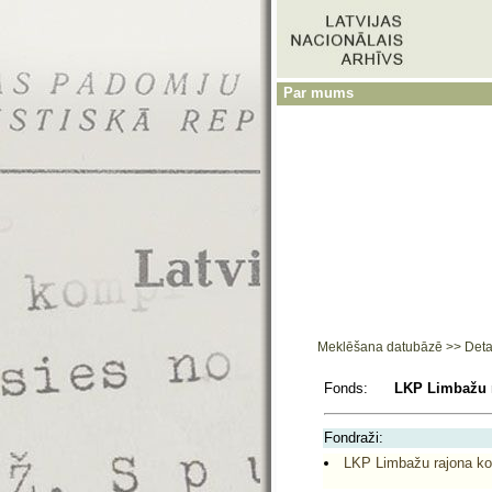
Par mums
Meklēšana datubāzē
>>
Deta
Fonds:
LKP Limbažu r
Fondraži:
LKP Limbažu rajona ko