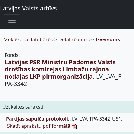
Latvijas Valsts arhīvs
Meklēšana datubāzē
>>
Detalizējums
>>
Izvērsums
Fonds:
Latvijas PSR Ministru Padomes Valsts
drošības komitejas Limbažu rajona
nodaļas LKP pirmorganizācija.
LV_LVA_F
PA-3342
Uzskaites saraksti:
Partijas sapulču protokoli.,
LV_LVA_FPA-3342_US1,
Skatīt aprakstu pdf formātā