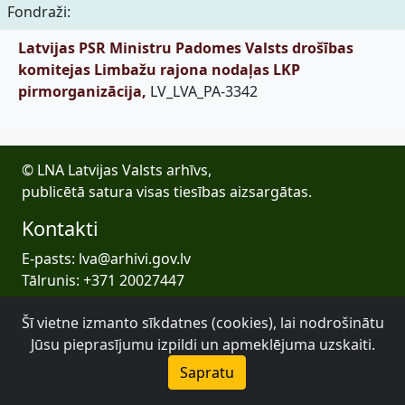
Fondraži:
Latvijas PSR Ministru Padomes Valsts drošības
komitejas Limbažu rajona nodaļas LKP
pirmorganizācija,
LV_LVA_PA-3342
© LNA Latvijas Valsts arhīvs,
publicētā satura visas tiesības aizsargātas.
Kontakti
E-pasts: lva@arhivi.gov.lv
Tālrunis: +371 20027447
Bezdelīgu 1A, Rīga
Šī vietne izmanto sīkdatnes (cookies), lai nodrošinātu
Latvijas Valsts arhīvs
Jūsu pieprasījumu izpildi un apmeklējuma uzskaiti.
Sapratu