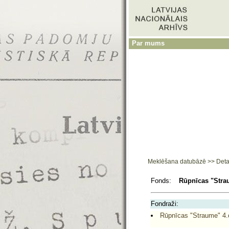
Par mums
Meklēšana datubāzē
>>
Deta
Fonds:
Rūpnīcas "Stra
Fondraži:
Rūpnīcas "Straume" 4.c