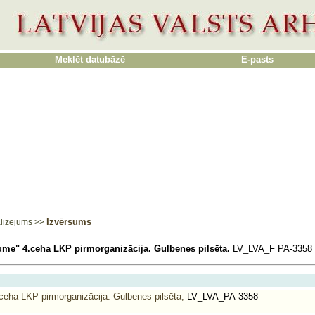
Meklēt datubāzē
E-pasts
Izvērsums
lizējums
>>
ume" 4.ceha LKP pirmorganizācija. Gulbenes pilsēta.
LV_LVA_F PA-3358
eha LKP pirmorganizācija. Gulbenes pilsēta,
LV_LVA_PA-3358