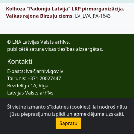
Kolhoza "Padomju Latvija" LKP pirmorganizācija.
Valkas rajona Birzuļu ciems,
LV_LVA_PA-1643
© LNA Latvijas Valsts arhīvs,
publicētā satura visas tiesības aizsargātas.
Kontakti
E-pasts: lva@arhivi.gov.lv
Tālrunis: +371 20027447
Bezdelīgu 1A, Rīga
Latvijas Valsts arhīvs
Šī vietne izmanto sīkdatnes (cookies), lai nodrošinātu
Jūsu pieprasījumu izpildi un apmeklējuma uzskaiti.
Sapratu