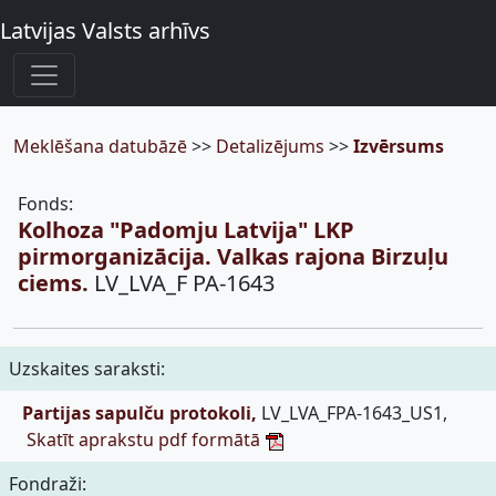
Latvijas Valsts arhīvs
Meklēšana datubāzē
>>
Detalizējums
>>
Izvērsums
Fonds:
Kolhoza "Padomju Latvija" LKP
pirmorganizācija. Valkas rajona Birzuļu
ciems.
LV_LVA_F PA-1643
Uzskaites saraksti:
Partijas sapulču protokoli,
LV_LVA_FPA-1643_US1,
Skatīt aprakstu pdf formātā
Fondraži: