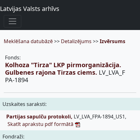
Latvijas Valsts arhīvs
Meklēšana datubāzē
>>
Detalizējums
>>
Izvērsums
Fonds:
Kolhoza "Tirza" LKP pirmorganizācija.
Gulbenes rajona Tirzas ciems.
LV_LVA_F
PA-1894
Uzskaites saraksti:
Partijas sapulču protokoli,
LV_LVA_FPA-1894_US1,
Skatīt aprakstu pdf formātā
Fondraži: