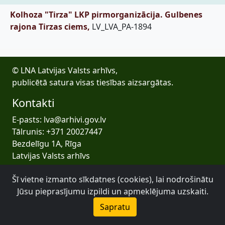
Kolhoza "Tirza" LKP pirmorganizācija. Gulbenes
rajona Tirzas ciems,
LV_LVA_PA-1894
© LNA Latvijas Valsts arhīvs,
publicētā satura visas tiesības aizsargātas.
Kontakti
E-pasts: lva@arhivi.gov.lv
Tālrunis: +371 20027447
Bezdelīgu 1A, Rīga
Latvijas Valsts arhīvs
Šī vietne izmanto sīkdatnes (cookies), lai nodrošinātu
Jūsu pieprasījumu izpildi un apmeklējuma uzskaiti.
Sapratu