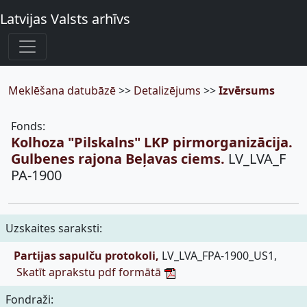
Latvijas Valsts arhīvs
Meklēšana datubāzē
>>
Detalizējums
>>
Izvērsums
Fonds:
Kolhoza "Pilskalns" LKP pirmorganizācija.
Gulbenes rajona Beļavas ciems.
LV_LVA_F
PA-1900
Uzskaites saraksti:
Partijas sapulču protokoli,
LV_LVA_FPA-1900_US1,
Skatīt aprakstu pdf formātā
Fondraži: