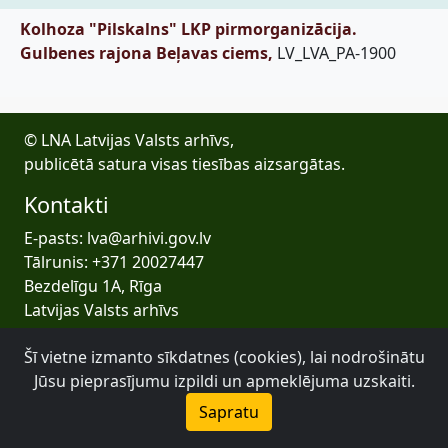
Kolhoza "Pilskalns" LKP pirmorganizācija.
Gulbenes rajona Beļavas ciems,
LV_LVA_PA-1900
© LNA Latvijas Valsts arhīvs,
publicētā satura visas tiesības aizsargātas.
Kontakti
E-pasts: lva@arhivi.gov.lv
Tālrunis: +371 20027447
Bezdelīgu 1A, Rīga
Latvijas Valsts arhīvs
Šī vietne izmanto sīkdatnes (cookies), lai nodrošinātu
Jūsu pieprasījumu izpildi un apmeklējuma uzskaiti.
Sapratu