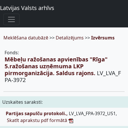
Latvijas Valsts arhīvs
Meklēšana datubāzē
>>
Detalizējums
>>
Izvērsums
Fonds:
Mēbeļu ražošanas apvienības "Rīga"
5.ražošanas uzņēmuma LKP
pirmorganizācija. Saldus rajons.
LV_LVA_F
PA-3972
Uzskaites saraksti:
Partijas sapulču protokoli.,
LV_LVA_FPA-3972_US1,
Skatīt aprakstu pdf formātā