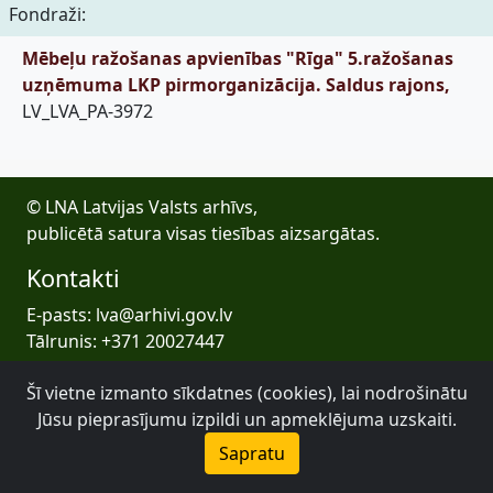
Fondraži:
Mēbeļu ražošanas apvienības "Rīga" 5.ražošanas
uzņēmuma LKP pirmorganizācija. Saldus rajons,
LV_LVA_PA-3972
© LNA Latvijas Valsts arhīvs,
publicētā satura visas tiesības aizsargātas.
Kontakti
E-pasts: lva@arhivi.gov.lv
Tālrunis: +371 20027447
Bezdelīgu 1A, Rīga
Šī vietne izmanto sīkdatnes (cookies), lai nodrošinātu
Latvijas Valsts arhīvs
Jūsu pieprasījumu izpildi un apmeklējuma uzskaiti.
Sapratu