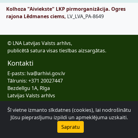
Kolhoza "Aiviekste" LKP pirmorganizācija. Ogres
rajona Lēdmanes ciems,
LV_LVA_PA-8649
© LNA Latvijas Valsts arhīvs,
publicētā satura visas tiesības aizsargātas.
Kontakti
E-pasts: lva@arhivi.gov.lv
Tālrunis: +371 20027447
Bezdelīgu 1A, Rīga
Latvijas Valsts arhīvs
Šī vietne izmanto sīkdatnes (cookies), lai nodrošinātu
Jūsu pieprasījumu izpildi un apmeklējuma uzskaiti.
Sapratu