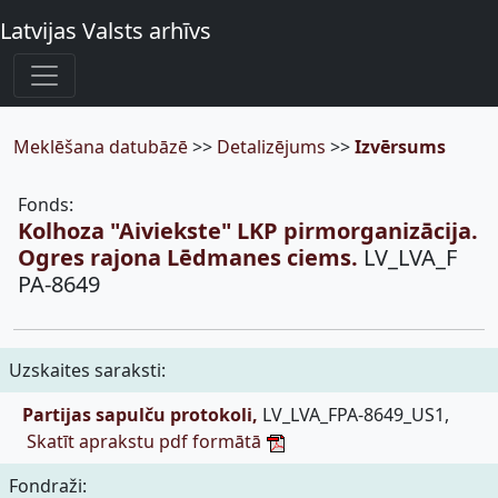
Latvijas Valsts arhīvs
Meklēšana datubāzē
>>
Detalizējums
>>
Izvērsums
Fonds:
Kolhoza "Aiviekste" LKP pirmorganizācija.
Ogres rajona Lēdmanes ciems.
LV_LVA_F
PA-8649
Uzskaites saraksti:
Partijas sapulču protokoli,
LV_LVA_FPA-8649_US1,
Skatīt aprakstu pdf formātā
Fondraži: