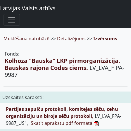
Latvijas Valsts arhīvs
Meklēšana datubāzē
>>
Detalizējums
>>
Izvērsums
Fonds:
Kolhoza "Bauska" LKP pirmorganizācija.
Bauskas rajona Codes ciems.
LV_LVA_F PA-
9987
Uzskaites saraksti:
Partijas sapulču protokoli, komitejas sēžu, cehu
organizāciju un biroja sēžu protokoli,
LV_LVA_FPA-
9987_US1,
Skatīt aprakstu pdf formātā