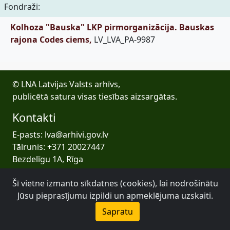
Fondraži:
Kolhoza "Bauska" LKP pirmorganizācija. Bauskas
rajona Codes ciems,
LV_LVA_PA-9987
© LNA Latvijas Valsts arhīvs,
publicētā satura visas tiesības aizsargātas.
Kontakti
E-pasts: lva@arhivi.gov.lv
Tālrunis: +371 20027447
Bezdelīgu 1A, Rīga
Latvijas Valsts arhīvs
Šī vietne izmanto sīkdatnes (cookies), lai nodrošinātu
Jūsu pieprasījumu izpildi un apmeklējuma uzskaiti.
Sapratu