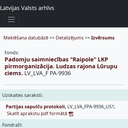
Latvijas Valsts arhīvs
Meklēšana datubāzē
>>
Detalizējums
>>
Izvērsums
Fonds:
Padomju saimniecības "Raipole" LKP
pirmorganizācija. Ludzas rajona Lūrupu
ciems.
LV_LVA_F PA-9936
Uzskaites saraksti:
Partijas sapulču protokoli,
LV_LVA_FPA-9936_US1,
Skatīt aprakstu pdf formātā
Fondraži: