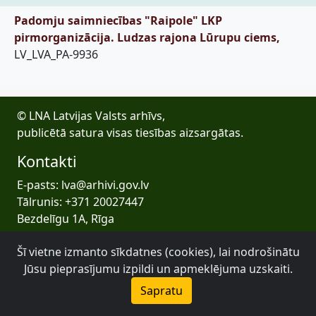
Padomju saimniecības "Raipole" LKP
pirmorganizācija. Ludzas rajona Lūrupu ciems,
LV_LVA_PA-9936
© LNA Latvijas Valsts arhīvs,
publicētā satura visas tiesības aizsargātas.
Kontakti
E-pasts: lva@arhivi.gov.lv
Tālrunis: +371 20027447
Bezdelīgu 1A, Rīga
Latvijas Valsts arhīvs
Šī vietne izmanto sīkdatnes (cookies), lai nodrošinātu
Jūsu pieprasījumu izpildi un apmeklējuma uzskaiti.
Sapratu