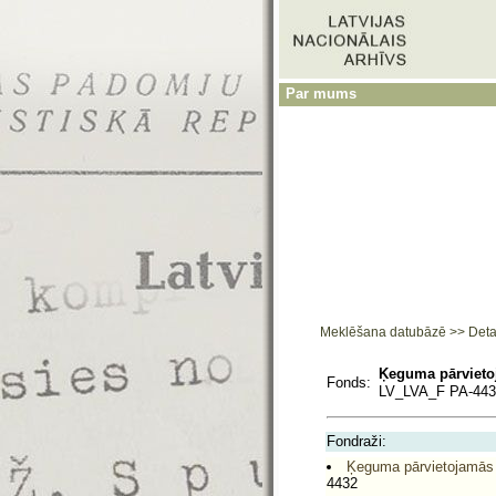
Par mums
Meklēšana datubāzē
>>
Deta
Ķeguma pārvieto
Fonds:
LV_LVA_F PA-443
Fondraži:
Ķeguma pārvietojamās 
4432