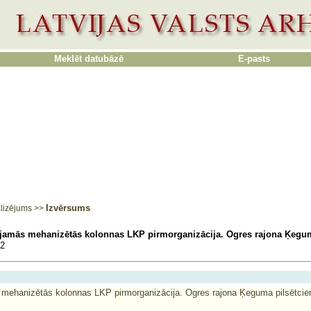
Meklēt datubāzē
E-pasts
Izvērsums
lizējums
>>
jamās mehanizētās kolonnas LKP pirmorganizācija. Ogres rajona Ķegum
2
mehanizētās kolonnas LKP pirmorganizācija. Ogres rajona Ķeguma pilsētcie