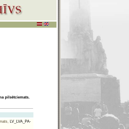
a pilsētciemats.
mats,
LV_LVA_PA-