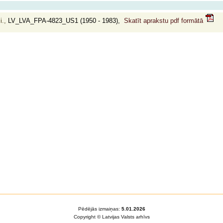
i.,
LV_LVA_FPA-4823_US1 (1950 - 1983),
Skatīt aprakstu pdf formātā
Pēdējās izmaiņas:
5.01.2026
Copyright © Latvijas Valsts arhīvs