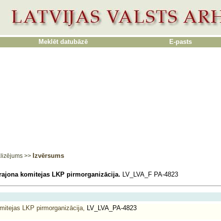
Meklēt datubāzē
E-pasts
Izvērsums
lizējums
>>
rajona komitejas LKP pirmorganizācija.
LV_LVA_F PA-4823
mitejas LKP pirmorganizācija,
LV_LVA_PA-4823