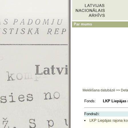
Par mums
Meklēšana datubāzē
>>
Deta
Fonds:
LKP Liepājas 
Fondraži:
LKP Liepājas rajona ko