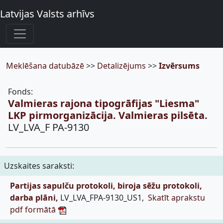
Latvijas Valsts arhīvs
Meklēšana datubāzē
>>
Detalizējums
>>
Izvērsums
Fonds:
Valmieras rajona tipogrāfijas "Liesma"
LKP pirmorganizācija. Valmieras pilsēta.
LV_LVA_F PA-9130
Uzskaites saraksti:
Partijas sapulču protokoli, biroja sēžu protokoli,
darba plāni,
LV_LVA_FPA-9130_US1,
Skatīt aprakstu
pdf formātā