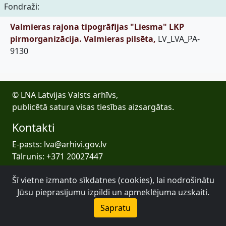
Fondraži:
Valmieras rajona tipogrāfijas "Liesma" LKP
pirmorganizācija. Valmieras pilsēta,
LV_LVA_PA-
9130
© LNA Latvijas Valsts arhīvs,
publicētā satura visas tiesības aizsargātas.
Kontakti
E-pasts: lva@arhivi.gov.lv
Tālrunis: +371 20027447
Bezdelīgu 1A, Rīga
Šī vietne izmanto sīkdatnes (cookies), lai nodrošinātu
Latvijas Valsts arhīvs
Jūsu pieprasījumu izpildi un apmeklējuma uzskaiti.
Sapratu